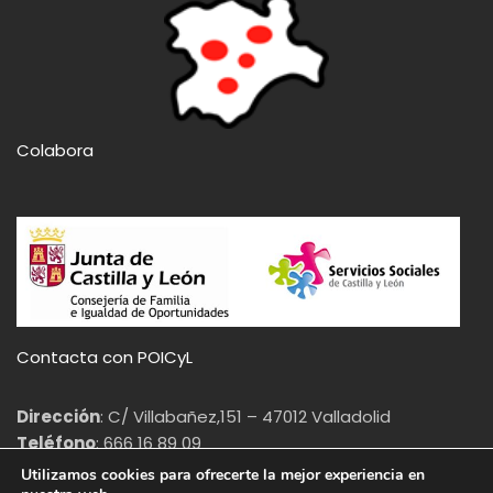
Colabora
Contacta con POICyL
Dirección
: C/ Villabañez,151 – 47012 Valladolid
Teléfono
: 666 16 89 09
Email
: info@poicyl.org
Utilizamos cookies para ofrecerte la mejor experiencia en