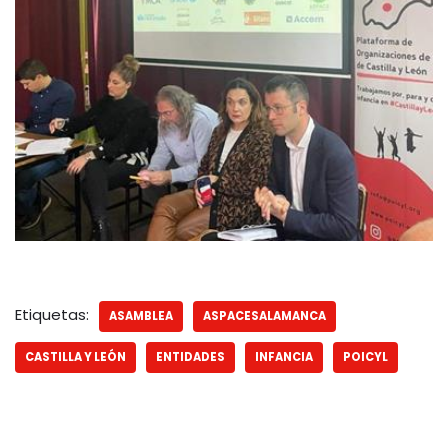
Etiquetas:
ASAMBLEA
ASPACESALAMANCA
CASTILLA Y LEÓN
ENTIDADES
INFANCIA
POICYL