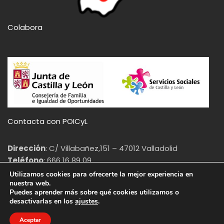
Colabora
Contacta con POICyL
Dirección
: C/ Villabañez,151 – 47012 Valladolid
Teléfono
: 666 16 89 09
Email
: info@poicyl.org
Utilizamos cookies para ofrecerte la mejor experiencia en
nuestra web.
Puedes aprender más sobre qué cookies utilizamos o
Aviso legal
|
Política de cookies
(
Ajustes
) |
Política de privacidad
desactivarlas en los
ajustes
.
Aceptar