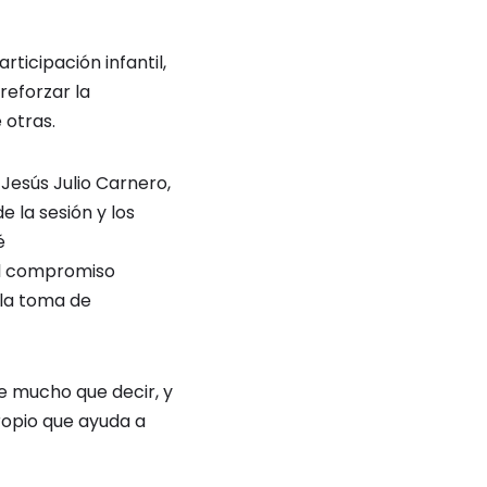
ticipación infantil,
reforzar la
e otras.
, Jesús Julio Carnero,
e la sesión y los
é
el compromiso
 la toma de
ne mucho que decir, y
ropio que ayuda a