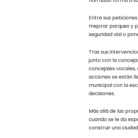
han dado forma a su
Entre sus peticiones
mejorar parques y po
seguridad vial o pon
Tras sus intervencion
junto con la conceja
concejales vocales,
acciones se están l
municipal con la esc
decisiones.
Más allá de las prop
cuando se le da espa
construir una ciuda