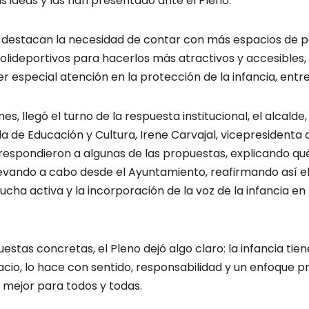
s ideas y las han presentado ante el Pleno.
 destacan la necesidad de contar con más espacios de par
lideportivos para hacerlos más atractivos y accesibles, 
er especial atención en la protección de la infancia, entr
es, llegó el turno de la respuesta institucional, el alcalde
la de Educación y Cultura, Irene Carvajal, vicepresidenta d
 respondieron a algunas de las propuestas, explicando qu
levando a cabo desde el Ayuntamiento, reafirmando así 
ucha activa y la incorporación de la voz de la infancia en
uestas concretas, el Pleno dejó algo claro: la infancia tie
cio, lo hace con sentido, responsabilidad y un enfoque p
d mejor para todos y todas.