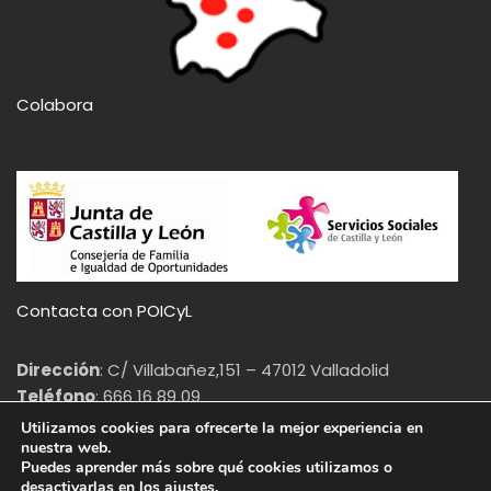
Colabora
Contacta con POICyL
Dirección
: C/ Villabañez,151 – 47012 Valladolid
Teléfono
: 666 16 89 09
Email
: info@poicyl.org
Utilizamos cookies para ofrecerte la mejor experiencia en
nuestra web.
Puedes aprender más sobre qué cookies utilizamos o
Aviso legal
|
Política de cookies
(
Ajustes
) |
Política de privacidad
desactivarlas en los
ajustes
.