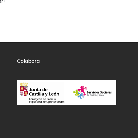
r!
Colabora