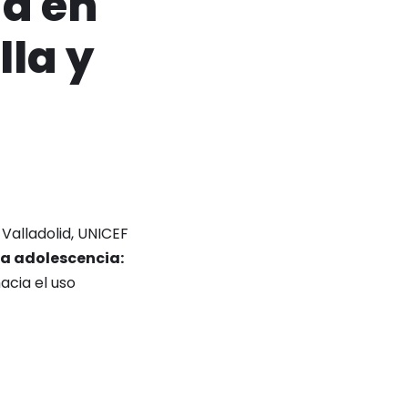
ía en
lla y
 Valladolid, UNICEF
la adolescencia:
acia el uso