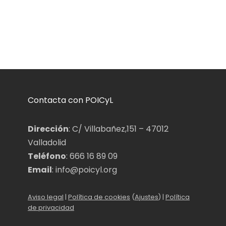
Contacta con POICyL
Dirección
: C/ Villabañez,151 – 47012
Valladolid
Teléfono
: 666 16 89 09
Email
: info@poicyl.org
Aviso legal
|
Política de cookies
(
Ajustes
) |
Política
de privacidad