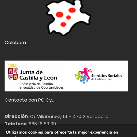
Colabora
Contacta con POICyL
Dirección
: C/ Villabañez,151 – 47012 Valladolid
Teléfono
: 666 16 89 09
Email
: info@poicyl.org
Utilizamos cookies para ofrecerte la mejor experiencia en