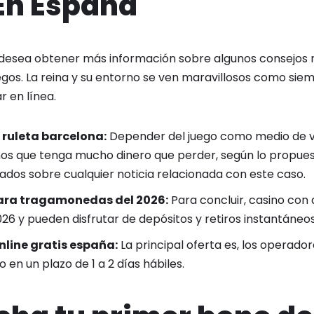
En España
 desea obtener más información sobre algunos consejos r
egos. La reina y su entorno se ven maravillosos como siem
 en línea.
 ruleta barcelona:
Depender del juego como medio de v
os que tenga mucho dinero que perder, según lo propues
os sobre cualquier noticia relacionada con este caso.
para tragamonedas del 2026:
Para concluir, casino con 
26 y pueden disfrutar de depósitos y retiros instantáneos
nline gratis españa:
La principal oferta es, los operado
 en un plazo de 1 a 2 días hábiles.