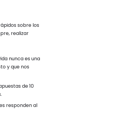
ápidos sobre los
pre, realizar
ida nunca es una
to y que nos
apuestas de 10
.
res responden al