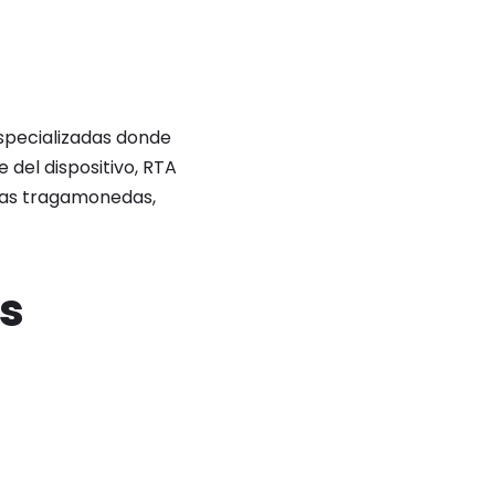
especializadas donde
del dispositivo, RTA
 las tragamonedas,
os