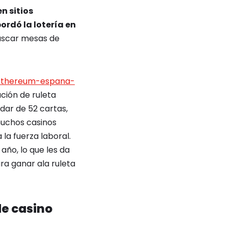
n sitios
ordó la lotería en
buscar mesas de
-ethereum-espana-
ación de ruleta
dar de 52 cartas,
 muchos casinos
 la fuerza laboral.
ño, lo que les da
ra ganar ala ruleta
de casino