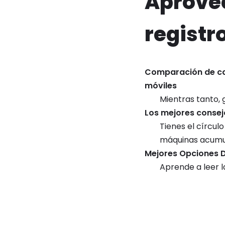
Aprovec
registr
Comparación de cas
móviles
Mientras tanto,
Los mejores consej
Tienes el círcul
máquinas acumul
Mejores Opciones D
Aprende a leer l