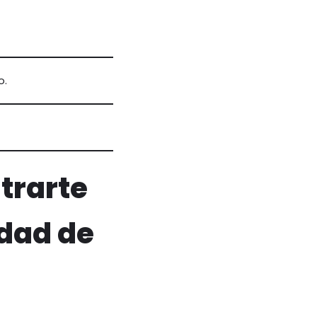
o.
trarte
idad de